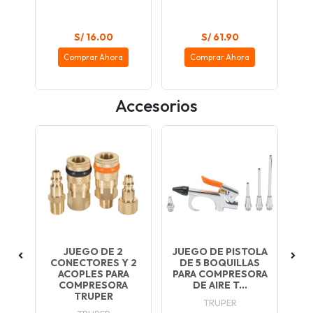
S/ 16.00
S/ 61.90
Comprar Ahora
Comprar Ahora
Accesorios
´´
JUEGO DE 2
JUEGO DE PISTOLA
ADA
CONECTORES Y 2
DE 5 BOQUILLAS
ACOPLES PARA
PARA COMPRESORA
C
...
COMPRESORA
DE AIRE T...
TRUPER
TRUPER