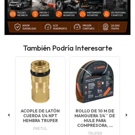
También Podría Interesarte
IDO
ACOPLE DE LATÓN
ROLLO DE 10 M DE
CUERDA 1/4 NPT
MANGUERA 1/4´´ DE
I
HEMBRA TRUPER
HULE PARA
PT
COMPRESORA, ...
PRETUL
.
TRUPER