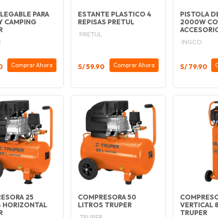
PLEGABLE PARA
ESTANTE PLASTICO 4
PISTOLA D
Y CAMPING
REPISAS PRETUL
2000W CO
R
ACCESORI
PRETUL
R
INGCO
Comprar Ahora
Comprar Ahora
0
S/ 59.90
S/ 79.90
ESORA 25
COMPRESORA 50
COMPRES
S HORIZONTAL
LITROS TRUPER
VERTICAL 
R
TRUPER
TRUPER