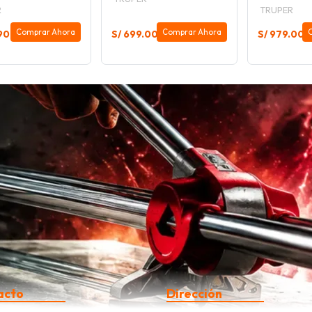
R
TRUPER
Comprar Ahora
Comprar Ahora
90
S/ 699.00
S/ 979.00
acto
Dirección