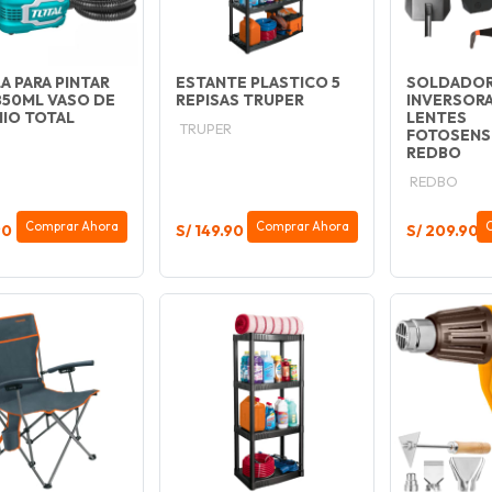
A PARA PINTAR
ESTANTE PLASTICO 5
SOLDADO
850ML VASO DE
REPISAS TRUPER
INVERSORA
NIO TOTAL
LENTES
TRUPER
FOTOSENS
REDBO
REDBO
Comprar Ahora
Comprar Ahora
90
S/ 149.90
S/ 209.90