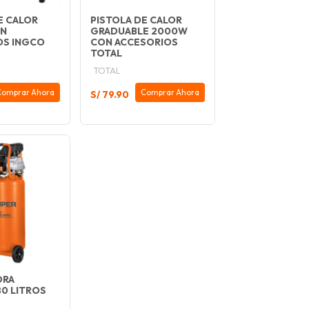
E CALOR
PISTOLA DE CALOR
N
GRADUABLE 2000W
OS INGCO
CON ACCESORIOS
TOTAL
TOTAL
Comprar Ahora
Comprar Ahora
S/ 79.90
ORA
80 LITROS