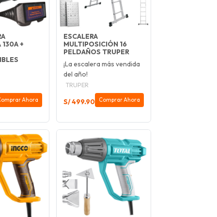
RA
ESCALERA
 130A +
MULTIPOSICIÓN 16
PELDAÑOS TRUPER
IBLES
¡La escalera más vendida
del año!
TRUPER
Comprar Ahora
Comprar Ahora
S/ 499.90