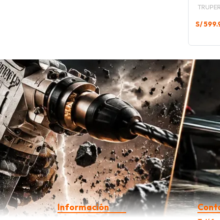
TRUPE
S/ 599.
Información
Cont