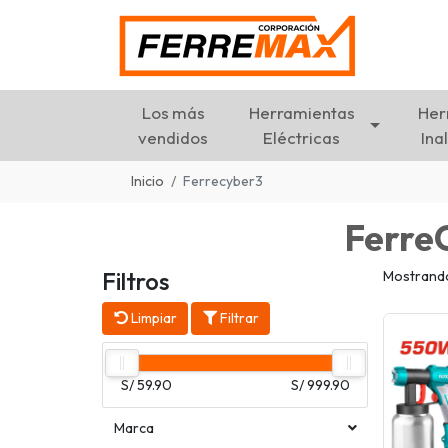
Los más
Herramientas
Her
vendidos
Eléctricas
Ina
Inicio
Ferrecyber3
Ferre
Filtros
Mostrando 
Limpiar
Filtrar
S/ 59.90
S/ 999.90
Marca