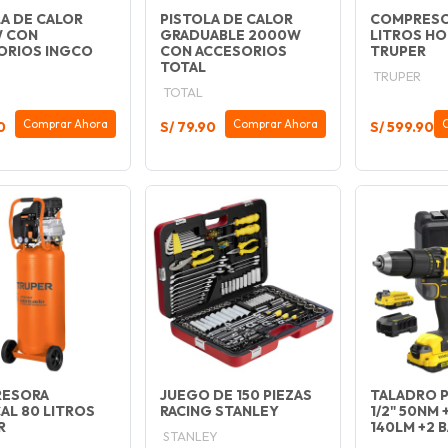
A DE CALOR
PISTOLA DE CALOR
COMPRESO
 CON
GRADUABLE 2000W
LITROS HO
ORIOS INGCO
CON ACCESORIOS
TRUPER
TOTAL
TRUPER
TOTAL
Comprar Ahora
Comprar Ahora
0
S/ 79.90
S/ 599.90
ESORA
JUEGO DE 150 PIEZAS
TALADRO 
AL 80 LITROS
RACING STANLEY
1/2" 50NM 
R
140LM +2 B
STANLEY