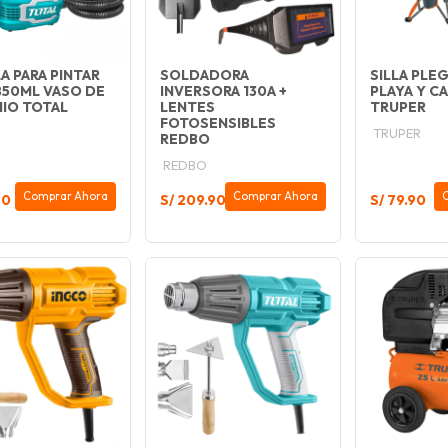
A PARA PINTAR
SOLDADORA
SILLA PLE
850ML VASO DE
INVERSORA 130A +
PLAYA Y C
NIO TOTAL
LENTES
TRUPER
FOTOSENSIBLES
TRUPER
REDBO
REDBO
Comprar Ahora
Comprar Ahora
90
S/ 209.90
S/ 79.90