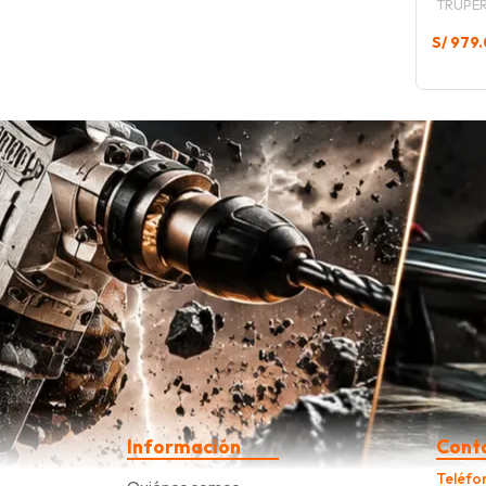
TRUPE
S/ 979
Información
Cont
Teléfo