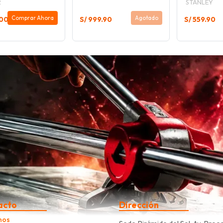
R
STANLEY
Comprar Ahora
Agotado
.00
S/ 999.90
S/ 559.90
acto
Dirección
nos