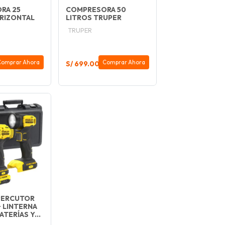
RA 25
COMPRESORA 50
RIZONTAL
LITROS TRUPER
TRUPER
Comprar Ahora
Comprar Ahora
S/ 699.00
PERCUTOR
+ LINTERNA
ATERÍAS Y...