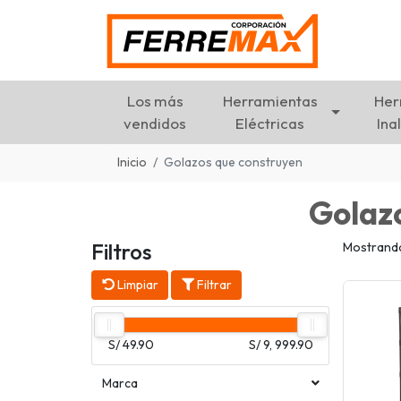
Los más
Herramientas
Her
vendidos
Eléctricas
Ina
Inicio
Golazos que construyen
Golaz
Filtros
Mostrando
Limpiar
Filtrar
S/ 49.90
S/ 9, 999.90
Marca