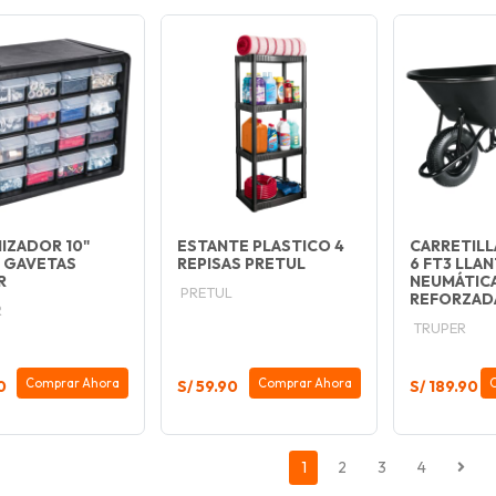
IZADOR 10"
ESTANTE PLASTICO 4
CARRETILL
6 GAVETAS
REPISAS PRETUL
6 FT3 LLAN
R
NEUMÁTIC
PRETUL
REFORZAD
R
TRUPER
Comprar Ahora
Comprar Ahora
0
S/ 59.90
S/ 189.90
1
2
3
4