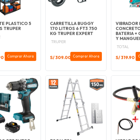
E PLASTICO 5
CARRETILLA BUGGY
VIBRADOR 
AS TRUPER
170 LITROS 6 FT3 750
CONCRETO
KG TRUPER EXPERT
BATERIA +
R
Y MANGUERA
TRUPER
TOTAL
Comprar Ahora
Comprar Ahora
90
S/ 309.00
S/ 319.90