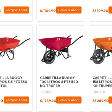
R
Comprar Ahora
Comprar Ahora
0
S/ 109.90
S/ 109.90
TILLA BUGGY
CARRETILLA BUGGY
CARRETIL
TROS 5.5 FT3 350
100 LITROS 6 FT3 580
156 LITROS
ETUL
KG TRUPER
KG TRUPER
L
TRUPER
TRUPER
Comprar Ahora
Comprar Ahora
90
S/ 249.90
S/ 289.90