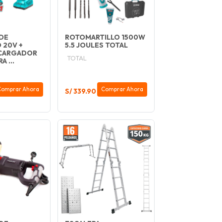
DE
ROTOMARTILLO 1500W
 20V +
5.5 JOULES TOTAL
 CARGADOR
TOTAL
 ...
Comprar Ahora
Comprar Ahora
S/ 339.90