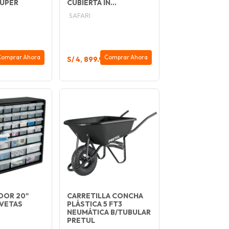
RUPER
CUBIERTA IN...
SAFARI
Comprar Ahora
Comprar Ahora
S/ 4, 899.90
DOR 20"
CARRETILLA CONCHA
VETAS
PLÁSTICA 5 FT3
NEUMÁTICA B/TUBULAR
PRETUL