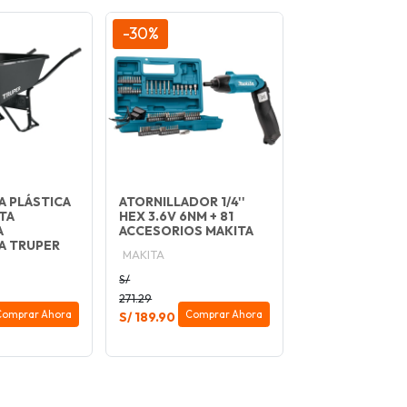
-30%
A PLÁSTICA
ATORNILLADOR 1/4''
TA
HEX 3.6V 6NM + 81
A
ACCESORIOS MAKITA
A TRUPER
MAKITA
S/
271.29
Comprar Ahora
Comprar Ahora
S/ 189.90