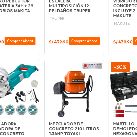
RO PERCUTOR
ESCALERA
VIBRADOR 
BATERIA 3AH + 29
MULTIPOSICIÓN 12
CONCRETO
ORIOS MAKITA
PELDAÑOS TRUPER
INCLUYE 2
MAKUTE
TRUPER
MAKUTE
Comprar Ahora
Comprar Ahora
90
S/ 439.90
S/ 439.90
-30%
LADORA
MEZCLADOR DE
MARTILLO
ADORA DE
CONCRETO 210 LITROS
DEMOLED
 CONCRETO
1.34HP TOYAKI
HEXAGONA