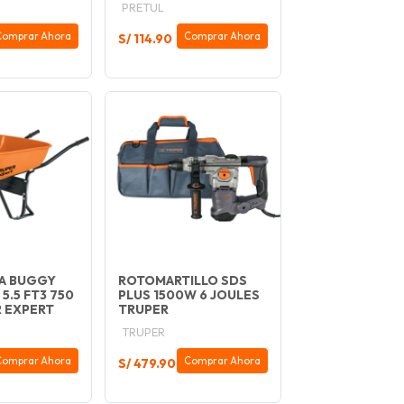
PRETUL
Comprar Ahora
Comprar Ahora
S/ 114.90
LA BUGGY
ROTOMARTILLO SDS
 5.5 FT3 750
PLUS 1500W 6 JOULES
 EXPERT
TRUPER
TRUPER
Comprar Ahora
Comprar Ahora
S/ 479.90