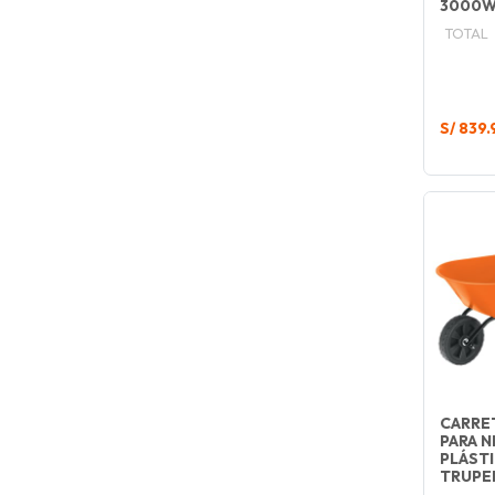
3000W
TOTAL
S/ 839.
CARRE
PARA N
PLÁST
TRUPE