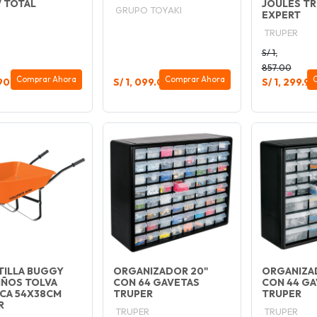
 TOTAL
JOULES T
GRUPO TOYAKI
EXPERT
TRUPER
S/ 1,
857.00
Comprar Ahora
Comprar Ahora
90
S/ 1, 099.00
S/ 1, 299.90
TILLA BUGGY
ORGANIZADOR 20"
ORGANIZA
IÑOS TOLVA
CON 64 GAVETAS
CON 44 GA
ICA 54X38CM
TRUPER
TRUPER
R
TRUPER
TRUPER