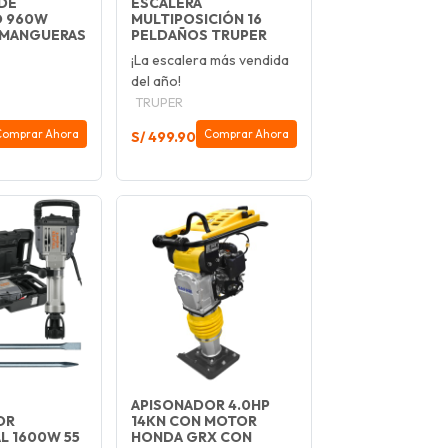
DE
ESCALERA
 960W
MULTIPOSICIÓN 16
 MANGUERAS
PELDAÑOS TRUPER
¡La escalera más vendida
del año!
TRUPER
Comprar Ahora
Comprar Ahora
S/ 499.90
APISONADOR 4.0HP
OR
14KN CON MOTOR
L 1600W 55
HONDA GRX CON