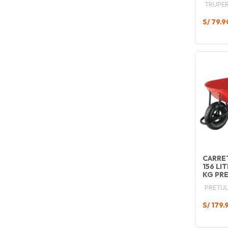
TRUPE
S/ 79.9
CARRE
156 LI
KG PR
PRETU
S/ 179.