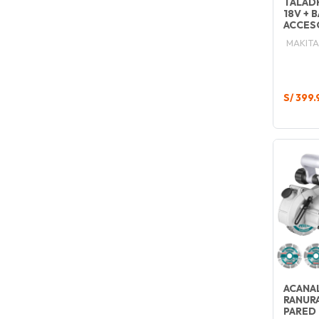
TALAD
18V + 
ACCES
MAKITA
S/ 399.
ACANA
RANUR
PARED