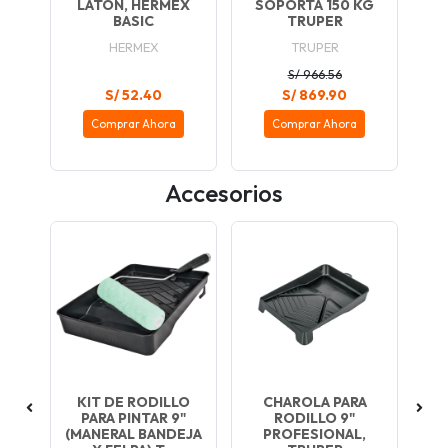
PER
LATÓN, HERMEX
SOPORTA 150 KG
BASIC
TRUPER
HERMEX
TRUPER
S/ 966.56
S/ 52.40
S/ 869.90
Comprar Ahora
Comprar Ahora
Accesorios
KIT DE RODILLO
CHAROLA PARA
B
RA
PARA PINTAR 9"
RODILLO 9"
3CM
(MANERAL BANDEJA
PROFESIONAL,