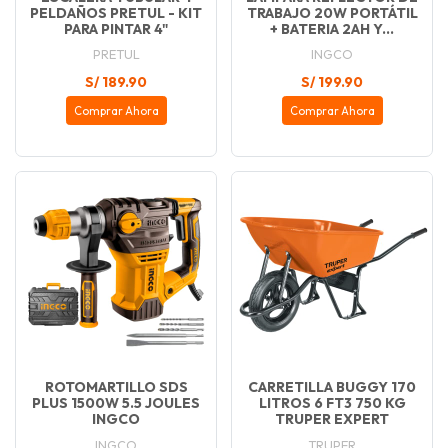
PELDAÑOS PRETUL - KIT
TRABAJO 20W PORTÁTIL
PARA PINTAR 4"
+ BATERIA 2AH Y...
PRETUL
INGCO
S/ 189.90
S/ 199.90
Comprar Ahora
Comprar Ahora
ROTOMARTILLO SDS
CARRETILLA BUGGY 170
PLUS 1500W 5.5 JOULES
LITROS 6 FT3 750 KG
INGCO
TRUPER EXPERT
INGCO
TRUPER