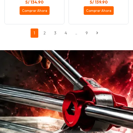
S/ 134.90
S/ 139.90
Comprar Ahora
Comprar Ahora
1
2
3
4
..
9