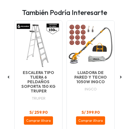
También Podría Interesarte
ESCALERA TIPO
LIJADORA DE
28
TIJERA 6
PARED Y TECHO
MU
PELDAÑOS
1050W INGCO
PE
KG
SOPORTA 150 KG
INGCO
TRUPER
TRUPER
S/ 259.90
S/ 399.90
Comprar Ahora
Comprar Ahora