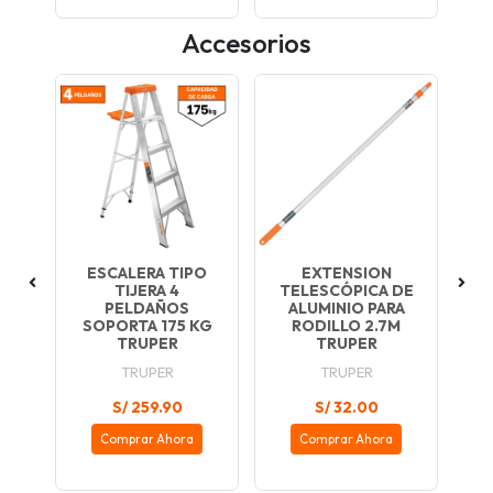
Accesorios
 DE
ESCALERA TIPO
EXTENSION
TIJERA 4
TELESCÓPICA DE
PELDAÑOS
ALUMINIO PARA
PER
SOPORTA 175 KG
RODILLO 2.7M
S
TRUPER
TRUPER
TRUPER
TRUPER
S/ 259.90
S/ 32.00
Comprar Ahora
Comprar Ahora