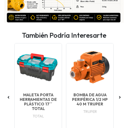
También Podría Interesarte
A
MALETA PORTA
BOMBA DE AGUA
HERRAMIENTAS DE
PERIFÉRICA 1/2 HP
AU
MP
PLÁSTICO 17´´
40 M TRUPER
2"
O
TOTAL
TRUPER
TOTAL