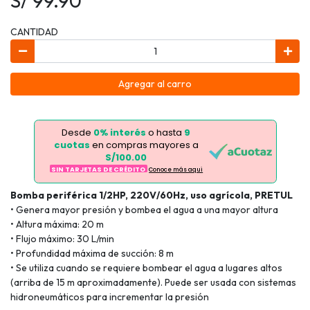
S/ 99.90
CANTIDAD
Agregar al carro
Desde
0% interés
o hasta
9
cuotas
en compras mayores a
S/100.00
SIN TARJETAS DE CRÉDITO
Conoce más aqui
Bomba periférica 1/2HP, 220V/60Hz, uso agrícola, PRETUL
• Genera mayor presión y bombea el agua a una mayor altura
• Altura máxima: 20 m
• Flujo máximo: 30 L/min
• Profundidad máxima de succión: 8 m
• Se utiliza cuando se requiere bombear el agua a lugares altos
(arriba de 15 m aproximadamente). Puede ser usada con sistemas
hidroneumáticos para incrementar la presión