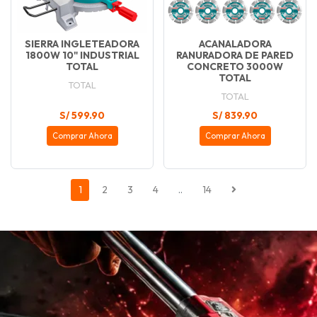
SIERRA INGLETEADORA
ACANALADORA
1800W 10" INDUSTRIAL
RANURADORA DE PARED
TOTAL
CONCRETO 3000W
TOTAL
TOTAL
TOTAL
S/ 599.90
S/ 839.90
Comprar Ahora
Comprar Ahora
1
2
3
4
..
14