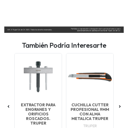
También Podría Interesarte
0
EXTRACTOR PARA
CUCHILLA CUTTER
ENGRANES Y
PROFESIONAL 9MM
.3
ORIFICIOS
CON ALMA
5
1
ROSCADOS.
METALICA TRUPER
TRUPER
TRUPER