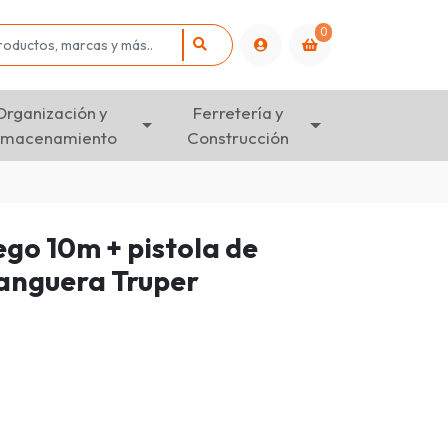
0
Organización y
Ferretería y
lmacenamiento
Construcción
go 10m + pistola de
manguera Truper