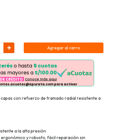
Agregar al carro
terés
o hasta
9 cuotas
as mayores a
S/100.00
 DE CRÉDITO
Conoce más aqui
ventas.acuotaz@apurata.com para activar
capas con refuerzo de tramado radial resistente a
stente a la alta presión
ergonómico y robusto, fácil reparación sin