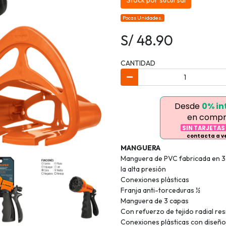
Stock por sucursal
Pocas Unidades.
S/ 48.90
CANTIDAD
Desde
0% in
en compr
SIN TARJETAS
contacta a 
MANGUERA
Manguera de PVC fabricada en 3 
la alta presión
Conexiones plásticas
Franja anti-torceduras ½
Manguera de 3 capas
Con refuerzo de tejido radial resi
Conexiones plásticas con diseño 