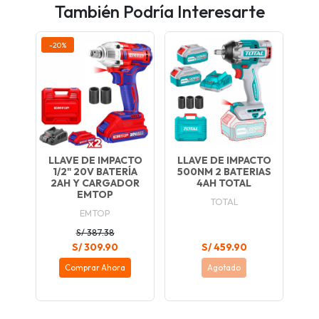
También Podría Interesarte
-20%
LLAVE DE IMPACTO
LLAVE DE IMPACTO
1/2" 20V BATERÍA
500NM 2 BATERIAS
2AH Y CARGADOR
4AH TOTAL
EMTOP
TOTAL
EMTOP
S/ 387.38
S/ 309.90
S/ 459.90
Comprar Ahora
Agotado