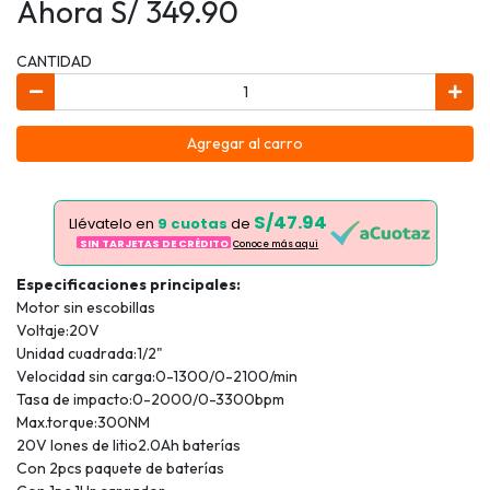
Ahora S/ 349.90
CANTIDAD
Agregar al carro
S/47.94
Llévatelo en
9 cuotas
de
SIN TARJETAS DE CRÉDITO
Conoce más aqui
Especificaciones principales:
Motor sin escobillas
Voltaje:20V
Unidad cuadrada:1/2"
Velocidad sin carga:0-1300/0-2100/min
Tasa de impacto:0-2000/0-3300bpm
Max.torque:300NM
20V Iones de litio2.0Ah baterías
Con 2pcs paquete de baterías