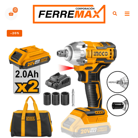
0
-20%