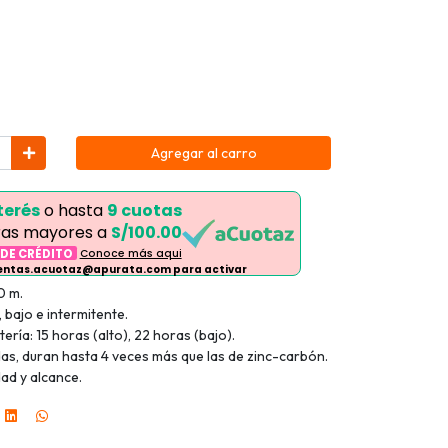
Agregar al carro
terés
o hasta
9 cuotas
as mayores a
S/100.00
 DE CRÉDITO
Conoce más aqui
ventas.acuotaz@apurata.com para activar
0 m.
 bajo e intermitente.
ería: 15 horas (alto), 22 horas (bajo).
uidas, duran hasta 4 veces más que las de zinc-carbón.
ad y alcance.