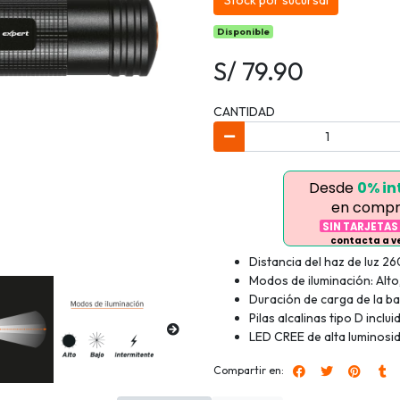
Stock por sucursal
Disponible
S/ 79.90
CANTIDAD
Desde
0% in
en compr
SIN TARJETAS
contacta a 
Distancia del haz de luz 26
Modos de iluminación: Alto,
Duración de carga de la bat
Pilas alcalinas tipo D incl
LED CREE de alta luminosid
Compartir en: