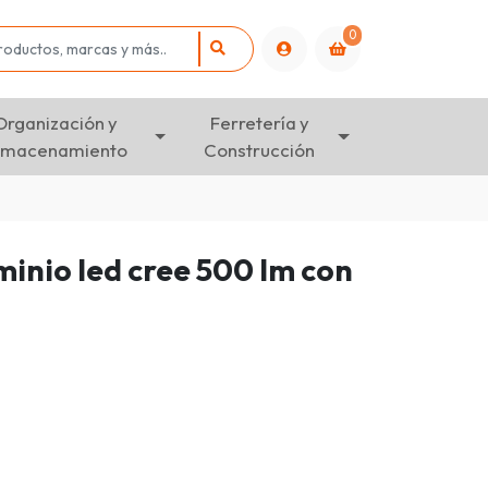
0
Organización y
Ferretería y
lmacenamiento
Construcción
minio led cree 500 lm con