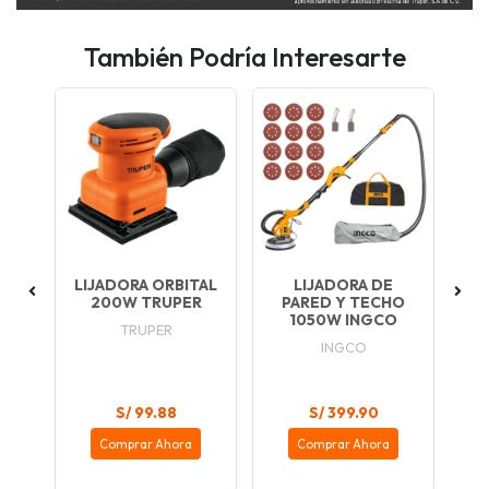
También Podría Interesarte
RA
LIJADORA ORBITAL
LIJADORA DE
200W TRUPER
PARED Y TECHO
RA
1050W INGCO
P
TRUPER
..
INGCO
S/ 99.88
S/ 399.90
Comprar Ahora
Comprar Ahora