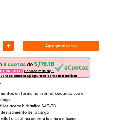
Agregar al carro
S/19.16
en
9 cuotas
de
 DE CRÉDITO
Conoce más aqui
 ventas.acuotaz@apurata.com para activar
A
ementos en forma horizontal, cuidando que el
abajo
ilice aceite hidráulico SAE-30
deslizamiento de la carga
nillo) el cual incrementa la altura máxima