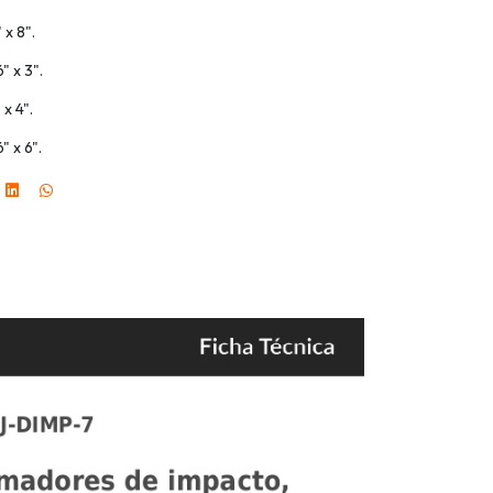
 x 8".
" x 3".
 x 4".
" x 6".