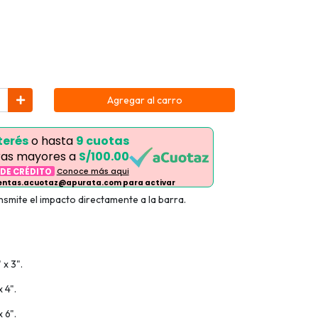
Agregar al carro
terés
o hasta
9 cuotas
as mayores a
S/100.00
 DE CRÉDITO
Conoce más aqui
ventas.acuotaz@apurata.com para activar
nsmite el impacto directamente a la barra.
 x 3".
 4".
 6".