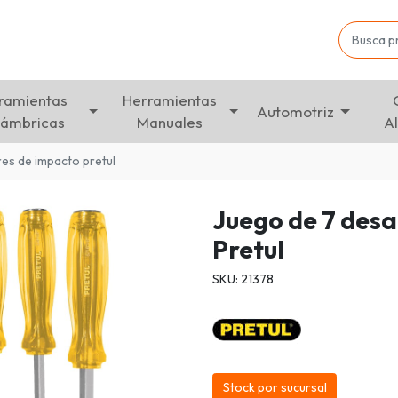
ramientas
Herramientas
Automotriz
lámbricas
Manuales
A
es de impacto pretul
Juego de 7 des
Pretul
SKU: 21378
Stock por sucursal