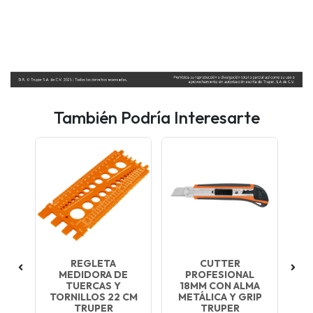
También Podría Interesarte
10
REGLETA
CUTTER
E
 18
MEDIDORA DE
PROFESIONAL
NA
ER
TUERCAS Y
18MM CON ALMA
M
TORNILLOS 22 CM
METÁLICA Y GRIP
TRUPER
TRUPER