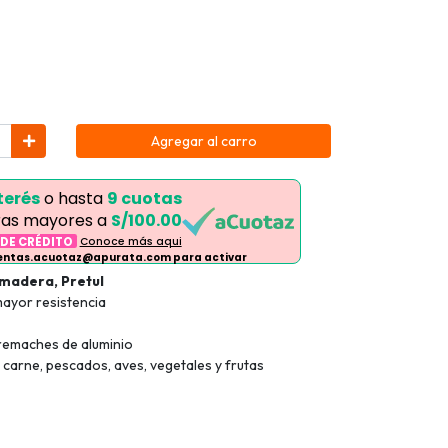
Agregar al carro
terés
o hasta
9 cuotas
as mayores a
S/100.00
 DE CRÉDITO
Conoce más aqui
ventas.acuotaz@apurata.com para activar
 madera, Pretul
mayor resistencia
remaches de aluminio
r carne, pescados, aves, vegetales y frutas