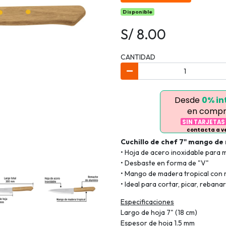
Disponible
S/ 8.00
CANTIDAD
Desde
0% in
en compr
SIN TARJETAS
contacta a 
Cuchillo de chef 7" mango de
• Hoja de acero inoxidable para 
• Desbaste en forma de "V"
• Mango de madera tropical con 
• Ideal para cortar, picar, rebana
Especificaciones
Largo de hoja 7" (18 cm)
Espesor de hoja 1.5 mm