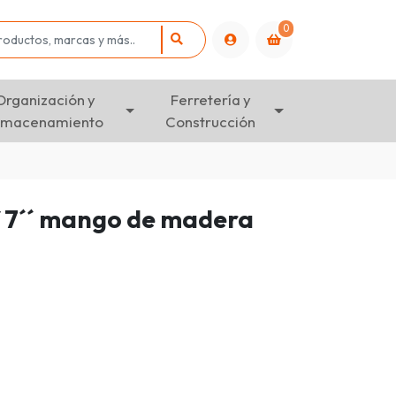
0
Organización y
Ferretería y
lmacenamiento
Construcción
f 7´´ mango de madera