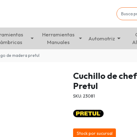
ramientas
Herramientas
Automotriz
lámbricas
Manuales
A
ango de madera pretul
Cuchillo de che
Pretul
SKU: 23081
Stock por sucursal