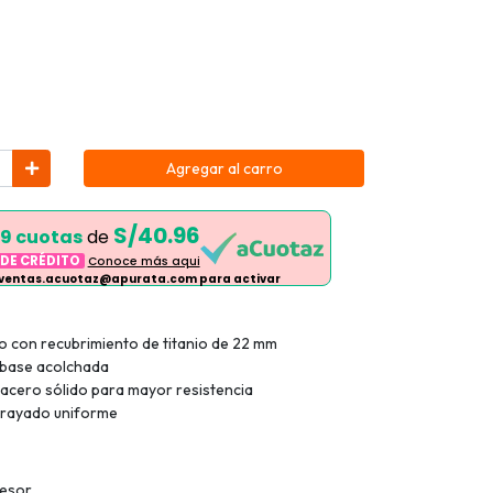
Agregar al carro
S/40.96
9 cuotas
de
 DE CRÉDITO
Conoce más aqui
 ventas.acuotaz@apurata.com para activar
o con recubrimiento de titanio de 22 mm
 base acolchada
acero sólido para mayor resistencia
 rayado uniforme
pesor