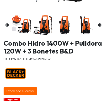
Combo Hidro 1400W + Pulidora
120W + 3 Bonetes B&D
SKU: PW1450TD-B2-KP12K-B2
Stock por sucursal
Agotado.