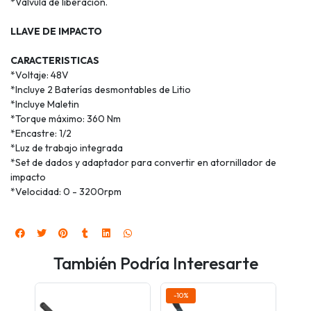
*Válvula de liberación.
LLAVE DE IMPACTO
CARACTERISTICAS
*Voltaje: 48V
*Incluye 2 Baterías desmontables de Litio
*Incluye Maletin
*Torque máximo: 360 Nm
*Encastre: 1/2
*Luz de trabajo integrada
*Set de dados y adaptador para convertir en atornillador de
impacto
*Velocidad: 0 - 3200rpm
También Podría Interesarte
-10%
-2