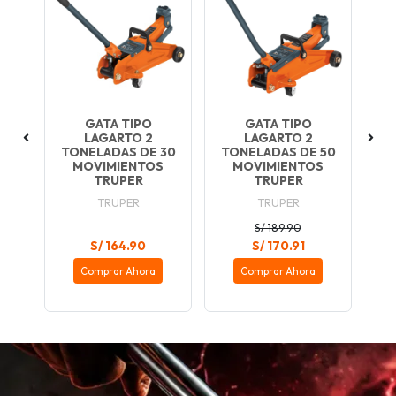
GATA TIPO
GATA TIPO
LL
LAGARTO 2
LAGARTO 2
1
5
TONELADAS DE 30
TONELADAS DE 50
2
5
MOVIMIENTOS
MOVIMIENTOS
...
TRUPER
TRUPER
TRUPER
TRUPER
S/ 189.90
S/ 164.90
S/ 170.91
Comprar Ahora
Comprar Ahora