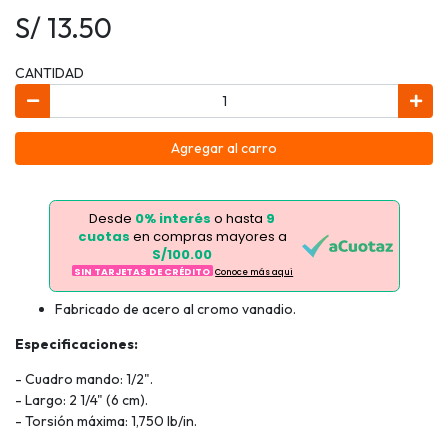
S/ 13.50
CANTIDAD
Agregar al carro
Desde
0% interés
o hasta
9
cuotas
en compras mayores a
S/100.00
SIN TARJETAS DE CRÉDITO
Conoce más aqui
Fabricado de acero al cromo vanadio.
Especificaciones:
- Cuadro mando: 1/2".
- Largo: 2 1/4" (6 cm).
- Torsión máxima: 1,750 lb/in.