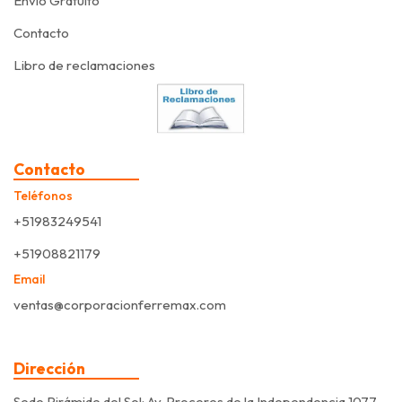
Envío Gratuito
Contacto
Libro de reclamaciones
Contacto
Teléfonos
+51983249541
+51908821179
Email
ventas@corporacionferremax.com
Dirección
Sede Pirámide del Sol: Av. Proceres de la Independencia 1077,