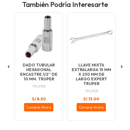
También Podría Interesarte
A
DADO TUBULAR
LLAVE MIXTA
HEXAGONAL
EXTRALARGA 15 MM
EX
MP
ENCASTRE 1/2'' DE
X 230 MM DE
O
10 MM. TRUPER
LARGO EXPERT
TRUPER
TRUPER
TRUPER
S/ 8.50
S/ 13.00
Comprar Ahora
Comprar Ahora