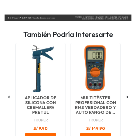
También Podría Interesarte
DA
APLICADOR DE
MULTITÉSTER
T
E
SILICONA CON
PROFESIONAL CON
.40
CREMALLERA
RMS VERDADERO Y
RA
PRETUL
AUTO RANGO DE...
TRUPER
TRUPER
S/ 9.90
S/ 149.90