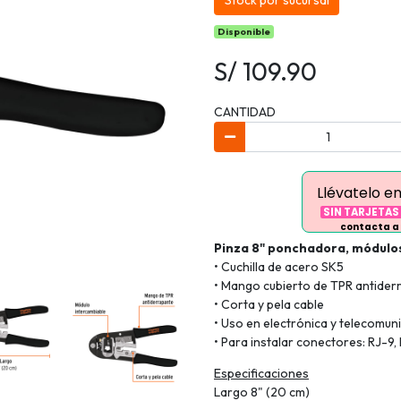
Stock por sucursal
Disponible
S/ 109.90
CANTIDAD
Llévatelo e
SIN TARJETAS
contacta a
Pinza 8" ponchadora, módulos
• Cuchilla de acero SK5
• Mango cubierto de TPR antider
• Corta y pela cable
• Uso en electrónica y telecomun
• Para instalar conectores: RJ-9, 
Especificaciones
Largo 8" (20 cm)