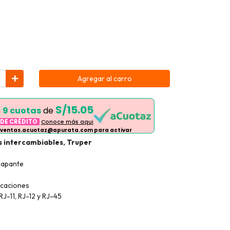
Agregar al carro
S/15.05
n
9 cuotas
de
 DE CRÉDITO
Conoce más aqui
 ventas.acuotaz@apurata.com para activar
 intercambiables, Truper
rapante
icaciones
RJ-11, RJ-12 y RJ-45